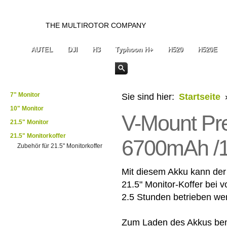
THE MULTIROTOR COMPANY
AUTEL
DJI
H3
Typhoon H+
H520
H520E
7" Monitor
Sie sind hier:
Startseite
10" Monitor
V-Mount P
21.5" Monitor
21.5" Monitorkoffer
6700mAh /1
Zubehör für 21.5" Monitorkoffer
Mit diesem Akku kann der 
21.5" Monitor-Koffer bei vo
2.5 Stunden betrieben we
Zum Laden des Akkus ben