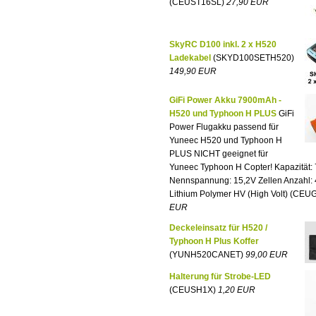
(CEUST16SL)
27,90 EUR
SkyRC D100 inkl. 2 x H520
Ladekabel
(SKYD100SETH520)
149,90 EUR
GiFi Power Akku 7900mAh -
H520 und Typhoon H PLUS
GiFi
Power Flugakku passend für
Yuneec H520 und Typhoon H
PLUS NICHT geeignet für
Yuneec Typhoon H Copter! Kapazität
Nennspannung: 15,2V Zellen Anzahl: 4
Lithium Polymer HV (High Volt) (CEU
EUR
Deckeleinsatz für H520 /
Typhoon H Plus Koffer
(YUNH520CANET)
99,00 EUR
Halterung für Strobe-LED
(CEUSH1X)
1,20 EUR