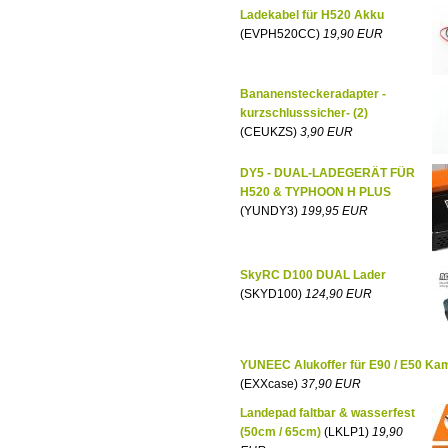
Ladekabel für H520 Akku
(EVPH520CC)
19,90 EUR
Bananensteckeradapter -
kurzschlusssicher- (2)
(CEUKZS)
3,90 EUR
DY5 - DUAL-LADEGERÄT FÜR
H520 & TYPHOON H PLUS
(YUNDY3)
199,95 EUR
SkyRC D100 DUAL Lader
(SKYD100)
124,90 EUR
YUNEEC Alukoffer für E90 / E50 Ka
(EXXcase)
37,90 EUR
Landepad faltbar & wasserfest
(50cm / 65cm)
(LKLP1)
19,90