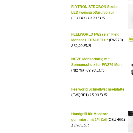
FLYTRON STROBON Strobe-
LED (weiss/rot/grün/blau)
(FLYTXX)
19,90 EUR
FEELWORLD FW279 7" Field
Monitor ULTRAHELL !
(FW279)
279,90 EUR
NITZE Monitorkäfig mit
Sonnenschutz für FW279 Mon.
(NI279a)
89,90 EUR
Feelworld Schnellwechselplatte
(FWQRP1)
15,90 EUR
Handgriff für Monitore,
gummiert mit 1/4 Zoll
(CEUHG1)
13,90 EUR