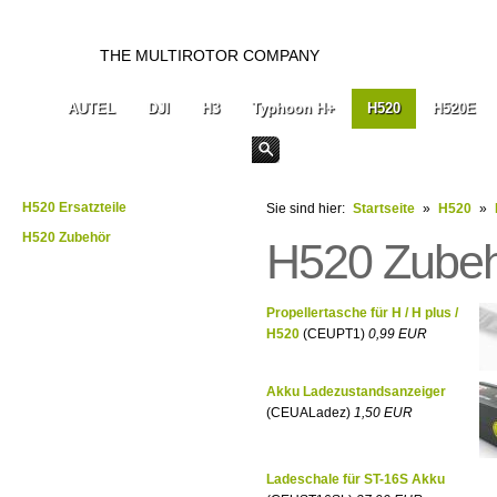
THE MULTIROTOR COMPANY
AUTEL
DJI
H3
Typhoon H+
H520
H520E
H520 Ersatzteile
Sie sind hier:
Startseite
»
H520
»
H520 Zubehör
H520 Zube
Propellertasche für H / H plus /
H520
(CEUPT1)
0,99 EUR
Akku Ladezustandsanzeiger
(CEUALadez)
1,50 EUR
Ladeschale für ST-16S Akku