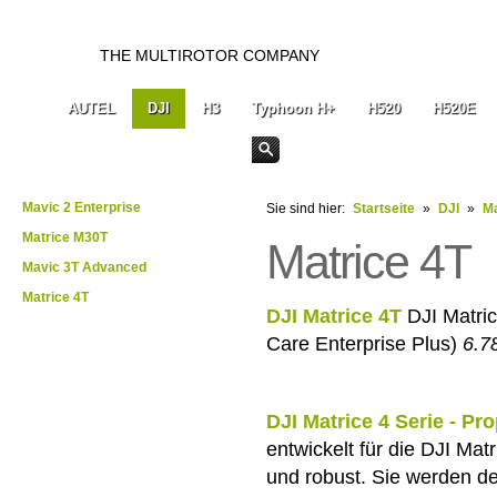
THE MULTIROTOR COMPANY
AUTEL
DJI
H3
Typhoon H+
H520
H520E
Mavic 2 Enterprise
Sie sind hier:
Startseite
»
DJI
»
Ma
Matrice M30T
Matrice 4T
Mavic 3T Advanced
Matrice 4T
DJI Matrice 4T
DJI Matric
Care Enterprise Plus)
6.7
DJI Matrice 4 Serie - Pro
entwickelt für die DJI Matr
und robust. Sie werden d