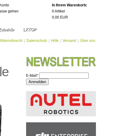
Konto
In Ihrem Warenkorb:
asse gehen
0
Artikel
0,00
EUR
Zubehör
LKTOP
Widerrufsrecht
|
Datenschutz
|
Hilfe
|
Versand
|
Über uns
le
E-Mail*
Anmelden