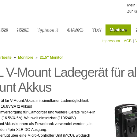
Mein 
Zur K
H520
H520E
Typhoon H
4HAWKS
TDW
Monitore
Impressum
|
AGB
|
rtseite
»
Monitore
»
21.5" Monitor
V-Mount Ladegerät für al
unt Akkus
ät für V-Mount Akkus, mit simultaner Lademöglichkeit.
 16.8V/2A (2 Akkus)
romversorgung für Camcorder und weitere Geräte mit 4-Pin
16.5V/4.5A). Weltweit einsetzbar (110/240V)
nt Akkus können als Powerbank verwendet werden, als
r den 4pin-XLR DC-Ausgang.
erfügt über eine Micro-Controller Unit (MCU), wodurch