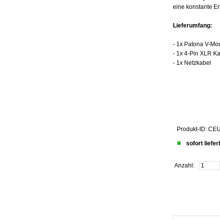
eine konstante En
Lieferumfang:
- 1x Patona V-Mo
- 1x 4-Pin XLR K
- 1x Netzkabel
Produkt-ID: C
sofort liefe
Anzahl: