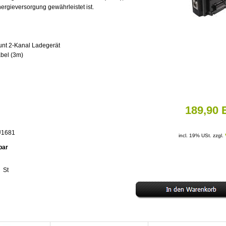
ergieversorgung gewährleistet ist.
unt 2-Kanal Ladegerät
abel (3m)
189,90
EU1681
incl. 19% USt. zzgl.
rbar
St