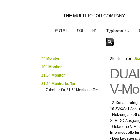
THE MULTIROTOR COMPANY
AUTEL
DJI
H3
Typhoon H+
7" Monitor
Sie sind hier:
Sta
10" Monitor
DUAL 
21.5" Monitor
21.5" Monitorkoffer
V-Mo
Zubehör für 21.5" Monitorkoffer
- 2-Kanal Ladeger
16.8V/3A (1 Akku)
- Nutzung als St
XLR DC-Ausgang (
- Geladene V-Mou
Energiequelle fü
- Das Ladegerät v