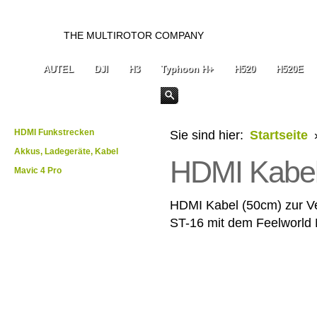
THE MULTIROTOR COMPANY
AUTEL
DJI
H3
Typhoon H+
H520
H520E
HDMI Funkstrecken
Sie sind hier:
Startseite
Akkus, Ladegeräte, Kabel
HDMI Kabel
Mavic 4 Pro
HDMI Kabel (50cm) zur Ve
ST-16 mit dem Feelworld M