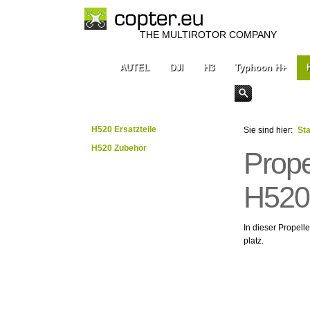
THE MULTIROTOR COMPANY
AUTEL
DJI
H3
Typhoon H+
H520 Ersatzteile
Sie sind hier:
Sta
H520 Zubehör
Prope
H520
In dieser Propell
platz.