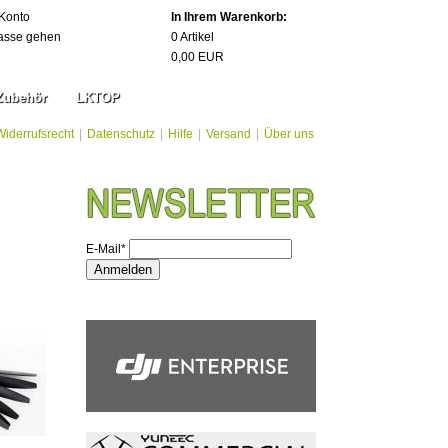
Konto
In Ihrem Warenkorb:
asse gehen
0
Artikel
0,00
EUR
Zubehör
LKTOP
Widerrufsrecht
|
Datenschutz
|
Hilfe
|
Versand
|
Über uns
E-Mail*
Anmelden