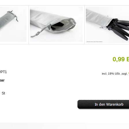
0,99
EUPT1
incl. 19% USt. zzgl.
rbar
St