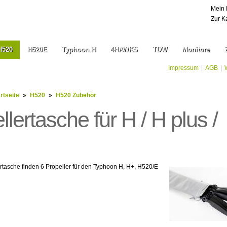
Mein 
Zur K
H520
H520E
Typhoon H
4HAWKS
TDW
Monitore
Impressum
|
AGB
|
rtseite
»
H520
»
H520 Zubehör
llertasche für H / H plus /
ertasche finden 6 Propeller für den Typhoon H, H+, H520/E