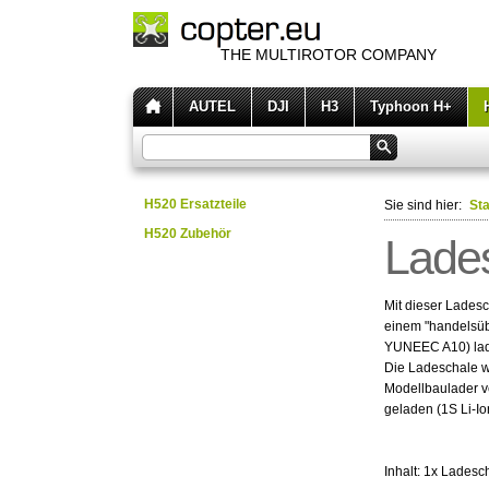
THE MULTIROTOR COMPANY
AUTEL
DJI
H3
Typhoon H+
H520 Ersatzteile
Sie sind hier:
Sta
H520 Zubehör
Lades
Mit dieser Lades
einem "handelsüb
YUNEEC A10) la
Die Ladeschale w
Modellbaulader v
geladen (1S Li-Io
Inhalt: 1x Lades