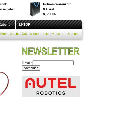
Konto
In Ihrem Warenkorb:
asse gehen
0
Artikel
0,00
EUR
Zubehör
LKTOP
Widerrufsrecht
|
Datenschutz
|
Hilfe
|
Versand
|
Über uns
E-Mail*
Anmelden