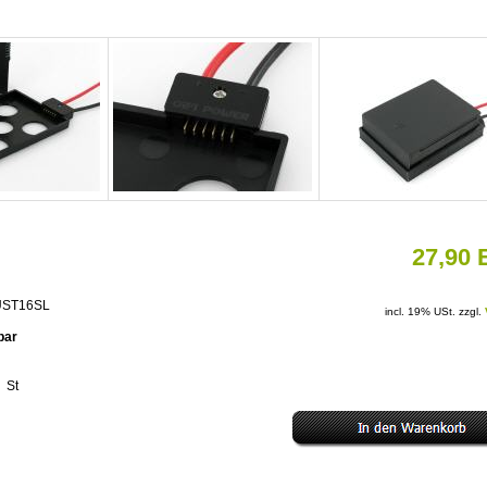
27,90
EUST16SL
incl. 19% USt. zzgl.
rbar
St