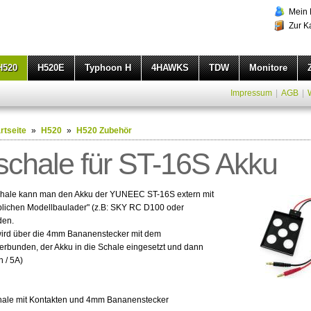
Mein 
Zur K
H520
H520E
Typhoon H
4HAWKS
TDW
Monitore
Impressum
|
AGB
|
rtseite
»
H520
»
H520 Zubehör
chale für ST-16S Akku
chale kann man den Akku der YUNEEC ST-16S extern mit
lichen Modellbaulader" (z.B: SKY RC D100 oder
den.
ird über die 4mm Bananenstecker mit dem
erbunden, der Akku in die Schale eingesetzt und dann
n / 5A)
chale mit Kontakten und 4mm Bananenstecker