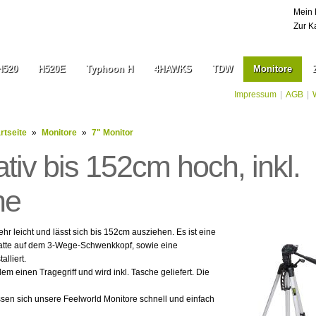
Mein 
Zur K
H520
H520E
Typhoon H
4HAWKS
TDW
Monitore
Impressum
|
AGB
|
rtseite
»
Monitore
»
7" Monitor
ativ bis 152cm hoch, inkl.
he
sehr leicht und lässt sich bis 152cm ausziehen. Es ist eine
tte auf dem 3-Wege-Schwenkkopf, sowie eine
lliert.
em einen Tragegriff und wird inkl. Tasche geliefert. Die
ssen sich unsere Feelworld Monitore schnell und einfach