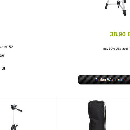
38,90
stativ152
incl. 19% USt. zzgl.
rbar
St