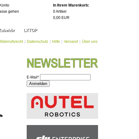
Konto
In Ihrem Warenkorb:
asse gehen
0
Artikel
0,00
EUR
Zubehör
LKTOP
Widerrufsrecht
|
Datenschutz
|
Hilfe
|
Versand
|
Über uns
E-Mail*
Anmelden