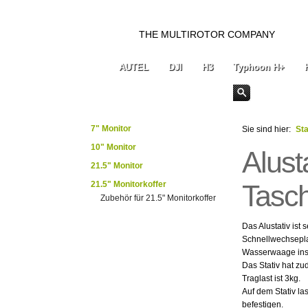
THE MULTIROTOR COMPANY
AUTEL
DJI
H3
Typhoon H+
7" Monitor
Sie sind hier:
Sta
10" Monitor
Alust
21.5" Monitor
21.5" Monitorkoffer
Tasc
Zubehör für 21.5" Monitorkoffer
Das Alustativ ist 
Schnellwechsepla
Wasserwaage insta
Das Stativ hat zud
Traglast ist 3kg.
Auf dem Stativ la
befestigen.