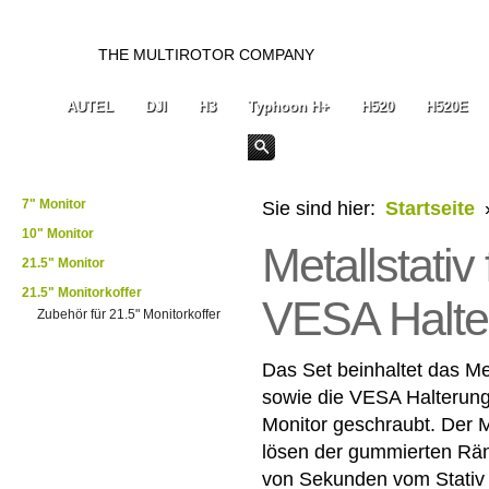
THE MULTIROTOR COMPANY
AUTEL
DJI
H3
Typhoon H+
H520
H520E
7" Monitor
Sie sind hier:
Startseite
10" Monitor
Metallstativ 
21.5" Monitor
21.5" Monitorkoffer
VESA Halte
Zubehör für 21.5" Monitorkoffer
Das Set beinhaltet das Met
sowie die VESA Halterung,
Monitor geschraubt. Der 
lösen der gummierten Rän
von Sekunden vom Stativ 