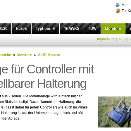
Mein 
Zur K
H520
H520E
Typhoon H
4HAWKS
TDW
Monitore
Impressum
|
AGB
|
rtseite
»
Monitore
»
21.5" Monitor
e für Controller mit
ellbarer Halterung
t aus 2 Teilen. Die Metallablage wird einfach mit der
 Stativ befestigt. Darauf kommt die Halterung, die
ite (passt daher für jeden Controller) wie auch im Winkel
ie Halterung ist auf der Unterseite magnetisch und hält
f der Ablage.