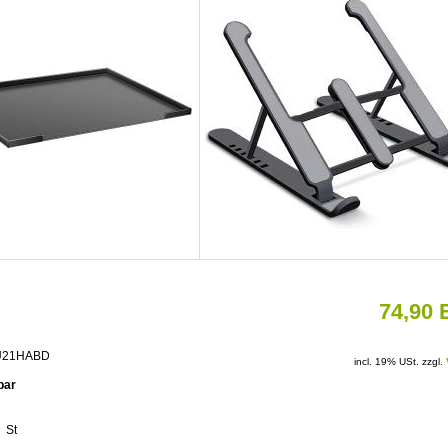
74,90
CEU21HABD
incl. 19% USt. zzgl.
rbar
St