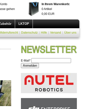
Konto
In Ihrem Warenkorb:
asse gehen
0
Artikel
0,00
EUR
Zubehör
LKTOP
Widerrufsrecht
|
Datenschutz
|
Hilfe
|
Versand
|
Über uns
E-Mail*
Anmelden