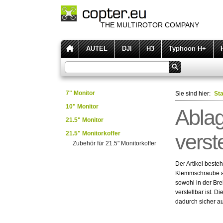
THE MULTIROTOR COMPANY
AUTEL
DJI
H3
Typhoon H+
7" Monitor
Sie sind hier:
Sta
10" Monitor
Ablag
21.5" Monitor
21.5" Monitorkoffer
verst
Zubehör für 21.5" Monitorkoffer
Der Artikel besteh
Klemmschraube am
sowohl in der Bre
verstellbar ist. D
dadurch sicher au