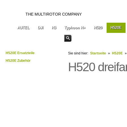
THE MULTIROTOR COMPANY
AUTEL
DJI
H3
Typhoon H+
H520
H520E
H520E Ersatzteile
Sie sind hier:
Startseite
»
H520E
H520E Zubehör
H520 dreifa