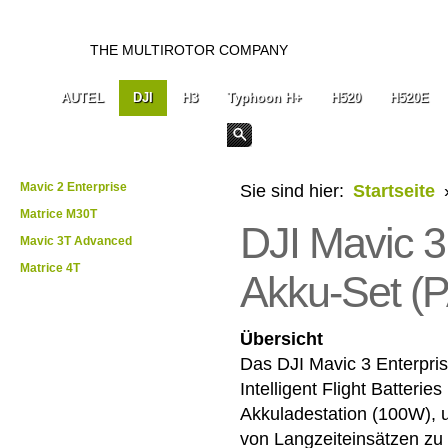
THE MULTIROTOR COMPANY
AUTEL
DJI
H3
Typhoon H+
H520
H520E
Mavic 2 Enterprise
Sie sind hier:
Startseite
Matrice M30T
DJI Mavic 3 
Mavic 3T Advanced
Matrice 4T
Akku-Set (
Übersicht
Das DJI Mavic 3 Enterpris
Intelligent Flight Batterie
Akkuladestation (100W), 
von Langzeiteinsätzen zu e