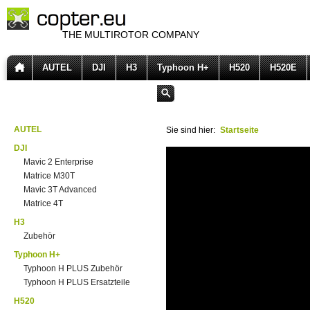
THE MULTIROTOR COMPANY
AUTEL
DJI
H3
Typhoon H+
H520
H520E
AUTEL
Sie sind hier:
Startseite
DJI
Mavic 2 Enterprise
Matrice M30T
Mavic 3T Advanced
Matrice 4T
H3
Zubehör
Typhoon H+
Typhoon H PLUS Zubehör
Typhoon H PLUS Ersatzteile
H520