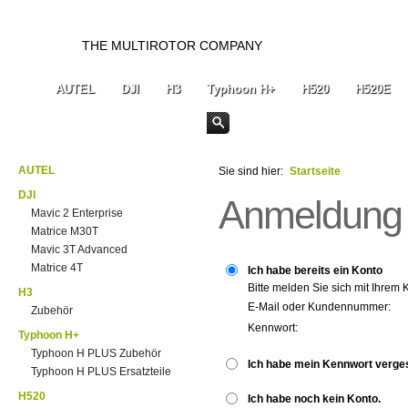
THE MULTIROTOR COMPANY
AUTEL
DJI
H3
Typhoon H+
H520
H520E
AUTEL
Sie sind hier:
Startseite
DJI
Anmeldung
Mavic 2 Enterprise
Matrice M30T
Mavic 3T Advanced
Matrice 4T
Ich habe bereits ein Konto
Bitte melden Sie sich mit Ihrem 
H3
E-Mail oder Kundennummer:
Zubehör
Kennwort:
Typhoon H+
Typhoon H PLUS Zubehör
Ich habe mein Kennwort verge
Typhoon H PLUS Ersatzteile
H520
Ich habe noch kein Konto.