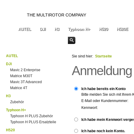
THE MULTIROTOR COMPANY
AUTEL
DJI
H3
Typhoon H+
H520
H520E
AUTEL
Sie sind hier:
Startseite
DJI
Anmeldung
Mavic 2 Enterprise
Matrice M30T
Mavic 3T Advanced
Matrice 4T
Ich habe bereits ein Konto
Bitte melden Sie sich mit Ihrem 
H3
E-Mail oder Kundennummer:
Zubehör
Kennwort:
Typhoon H+
Typhoon H PLUS Zubehör
Ich habe mein Kennwort verge
Typhoon H PLUS Ersatzteile
H520
Ich habe noch kein Konto.