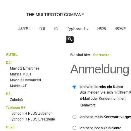
THE MULTIROTOR COMPANY
AUTEL
DJI
H3
Typhoon H+
H520
H520E
AUTEL
Sie sind hier:
Startseite
DJI
Anmeldung
Mavic 2 Enterprise
Matrice M30T
Mavic 3T Advanced
Matrice 4T
Ich habe bereits ein Konto
Bitte melden Sie sich mit Ihrem 
H3
E-Mail oder Kundennummer:
Zubehör
Kennwort:
Typhoon H+
Typhoon H PLUS Zubehör
Ich habe mein Kennwort verge
Typhoon H PLUS Ersatzteile
H520
Ich habe noch kein Konto.