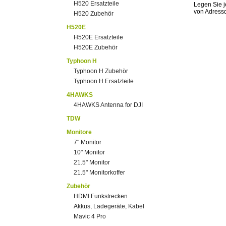
H520 Ersatzteile
Legen Sie j
von Adress
H520 Zubehör
H520E
H520E Ersatzteile
H520E Zubehör
Typhoon H
Typhoon H Zubehör
Typhoon H Ersatzteile
4HAWKS
4HAWKS Antenna for DJI
TDW
Monitore
7" Monitor
10" Monitor
21.5" Monitor
21.5" Monitorkoffer
Zubehör
HDMI Funkstrecken
Akkus, Ladegeräte, Kabel
Mavic 4 Pro