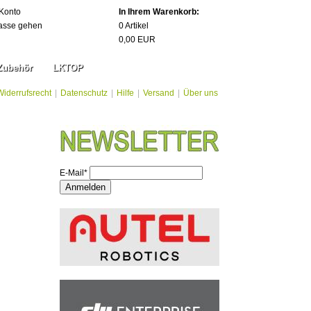
Konto
In Ihrem Warenkorb:
asse gehen
0
Artikel
0,00
EUR
Zubehör
LKTOP
Widerrufsrecht
|
Datenschutz
|
Hilfe
|
Versand
|
Über uns
E-Mail*
Anmelden