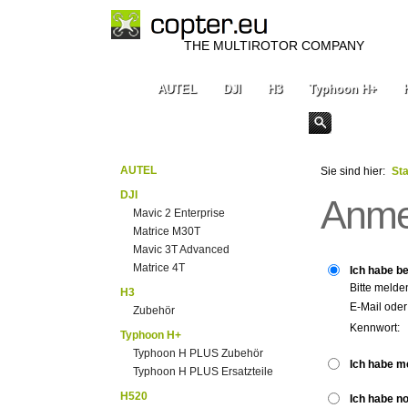
THE MULTIROTOR COMPANY
AUTEL
DJI
H3
Typhoon H+
AUTEL
Sie sind hier:
Sta
DJI
Anme
Mavic 2 Enterprise
Matrice M30T
Mavic 3T Advanced
Matrice 4T
Ich habe be
Bitte melde
H3
E-Mail ode
Zubehör
Kennwort:
Typhoon H+
Typhoon H PLUS Zubehör
Ich habe m
Typhoon H PLUS Ersatzteile
H520
Ich habe n