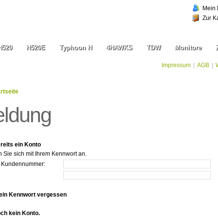
Mein 
Zur K
H520
H520E
Typhoon H
4HAWKS
TDW
Monitore
Impressum
|
AGB
|
rtseite
ldung
reits ein Konto
n Sie sich mit Ihrem Kennwort an.
r Kundennummer:
ein Kennwort vergessen
och kein Konto.