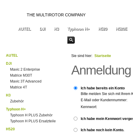
THE MULTIROTOR COMPANY
AUTEL
DJI
H3
Typhoon H+
H520
H520E
AUTEL
Sie sind hier:
Startseite
DJI
Anmeldung
Mavic 2 Enterprise
Matrice M30T
Mavic 3T Advanced
Matrice 4T
Ich habe bereits ein Konto
Bitte melden Sie sich mit Ihrem 
H3
E-Mail oder Kundennummer:
Zubehör
Kennwort:
Typhoon H+
Typhoon H PLUS Zubehör
Ich habe mein Kennwort verge
Typhoon H PLUS Ersatzteile
H520
Ich habe noch kein Konto.