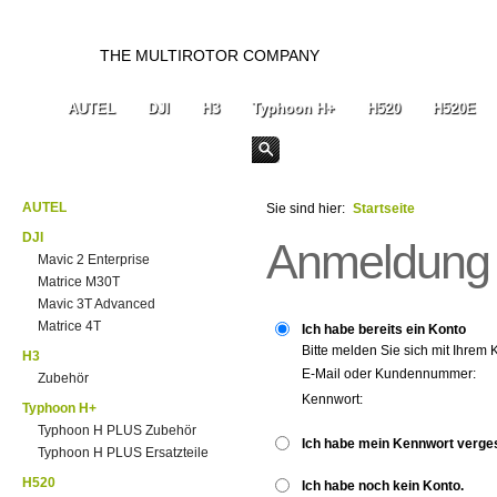
THE MULTIROTOR COMPANY
AUTEL
DJI
H3
Typhoon H+
H520
H520E
AUTEL
Sie sind hier:
Startseite
DJI
Anmeldung
Mavic 2 Enterprise
Matrice M30T
Mavic 3T Advanced
Matrice 4T
Ich habe bereits ein Konto
Bitte melden Sie sich mit Ihrem 
H3
E-Mail oder Kundennummer:
Zubehör
Kennwort:
Typhoon H+
Typhoon H PLUS Zubehör
Ich habe mein Kennwort verge
Typhoon H PLUS Ersatzteile
H520
Ich habe noch kein Konto.