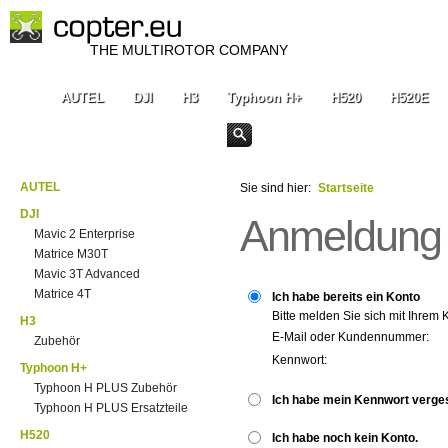
THE MULTIROTOR COMPANY
AUTEL
DJI
H3
Typhoon H+
H520
H520E
AUTEL
Sie sind hier:
Startseite
DJI
Anmeldung
Mavic 2 Enterprise
Matrice M30T
Mavic 3T Advanced
Matrice 4T
Ich habe bereits ein Konto
Bitte melden Sie sich mit Ihrem 
H3
E-Mail oder Kundennummer:
Zubehör
Kennwort:
Typhoon H+
Typhoon H PLUS Zubehör
Ich habe mein Kennwort verge
Typhoon H PLUS Ersatzteile
H520
Ich habe noch kein Konto.