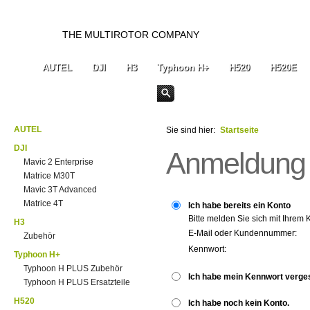
THE MULTIROTOR COMPANY
AUTEL
DJI
H3
Typhoon H+
H520
H520E
AUTEL
Sie sind hier:
Startseite
DJI
Anmeldung
Mavic 2 Enterprise
Matrice M30T
Mavic 3T Advanced
Matrice 4T
Ich habe bereits ein Konto
Bitte melden Sie sich mit Ihrem 
H3
E-Mail oder Kundennummer:
Zubehör
Kennwort:
Typhoon H+
Typhoon H PLUS Zubehör
Ich habe mein Kennwort verge
Typhoon H PLUS Ersatzteile
H520
Ich habe noch kein Konto.