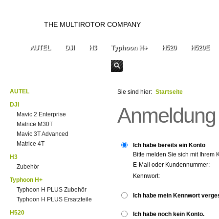
THE MULTIROTOR COMPANY
AUTEL
DJI
H3
Typhoon H+
H520
H520E
AUTEL
Sie sind hier:
Startseite
DJI
Anmeldung
Mavic 2 Enterprise
Matrice M30T
Mavic 3T Advanced
Matrice 4T
Ich habe bereits ein Konto
Bitte melden Sie sich mit Ihrem 
H3
E-Mail oder Kundennummer:
Zubehör
Kennwort:
Typhoon H+
Typhoon H PLUS Zubehör
Ich habe mein Kennwort verge
Typhoon H PLUS Ersatzteile
H520
Ich habe noch kein Konto.