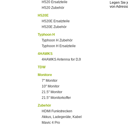
H520 Ersatzteile
Legen Sie j
von Adress
H520 Zubehör
H520E
H520E Ersatzteile
H520E Zubehör
Typhoon H
Typhoon H Zubehör
Typhoon H Ersatzteile
4HAWKS
4HAWKS Antenna for DJI
TDW
Monitore
7" Monitor
10" Monitor
21.5" Monitor
21.5" Monitorkoffer
Zubehör
HDMI Funkstrecken
Akkus, Ladegeräte, Kabel
Mavic 4 Pro