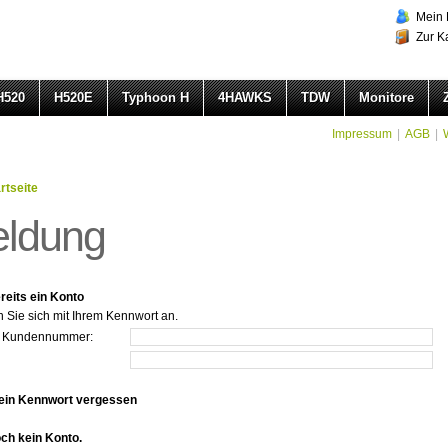
Mein 
Zur K
H520
H520E
Typhoon H
4HAWKS
TDW
Monitore
Impressum
|
AGB
|
rtseite
ldung
reits ein Konto
n Sie sich mit Ihrem Kennwort an.
r Kundennummer:
ein Kennwort vergessen
och kein Konto.