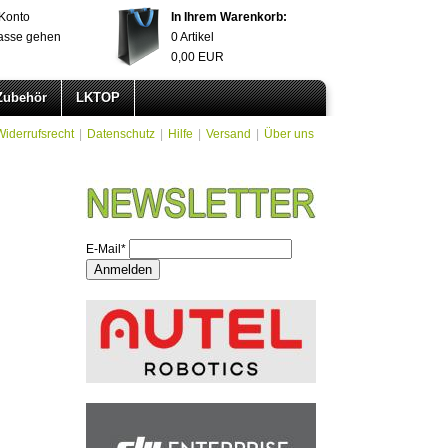
Konto
In Ihrem Warenkorb:
asse gehen
0
Artikel
0,00
EUR
Zubehör
LKTOP
Widerrufsrecht
|
Datenschutz
|
Hilfe
|
Versand
|
Über uns
E-Mail*
Anmelden