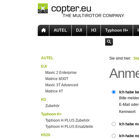
THE MULTIROTOR COMPANY
AUTEL
DJI
H3
Typhoon H+
AUTEL
Sie sind hier:
Sta
DJI
Anme
Mavic 2 Enterprise
Matrice M30T
Mavic 3T Advanced
Matrice 4T
Ich habe be
Bitte melde
H3
E-Mail ode
Zubehör
Kennwort:
Typhoon H+
Typhoon H PLUS Zubehör
Ich habe m
Typhoon H PLUS Ersatzteile
H520
Ich habe n