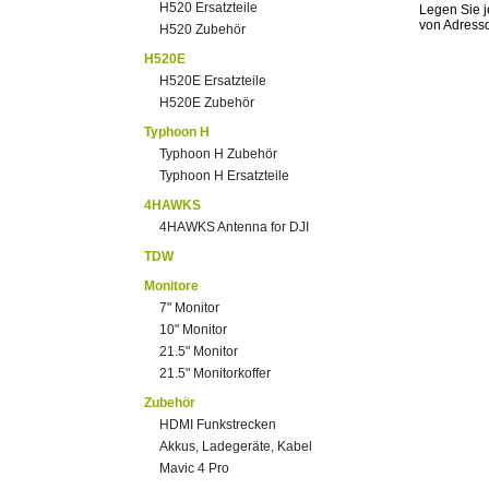
H520 Ersatzteile
Legen Sie j
von Adress
H520 Zubehör
H520E
H520E Ersatzteile
H520E Zubehör
Typhoon H
Typhoon H Zubehör
Typhoon H Ersatzteile
4HAWKS
4HAWKS Antenna for DJI
TDW
Monitore
7" Monitor
10" Monitor
21.5" Monitor
21.5" Monitorkoffer
Zubehör
HDMI Funkstrecken
Akkus, Ladegeräte, Kabel
Mavic 4 Pro