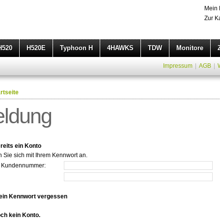
Mein 
Zur K
H520
H520E
Typhoon H
4HAWKS
TDW
Monitore
Impressum
|
AGB
|
rtseite
ldung
reits ein Konto
n Sie sich mit Ihrem Kennwort an.
r Kundennummer:
ein Kennwort vergessen
och kein Konto.