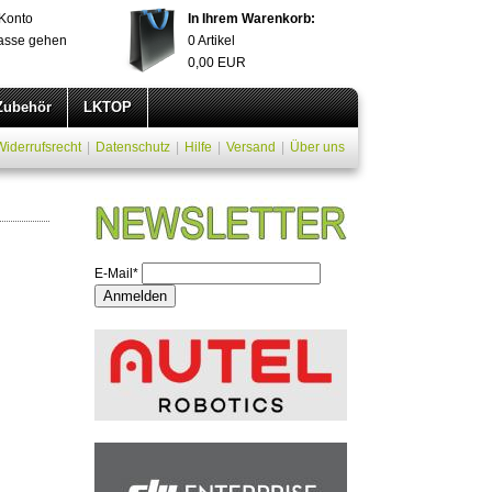
Konto
In Ihrem Warenkorb:
asse gehen
0
Artikel
0,00
EUR
Zubehör
LKTOP
Widerrufsrecht
|
Datenschutz
|
Hilfe
|
Versand
|
Über uns
E-Mail*
Anmelden