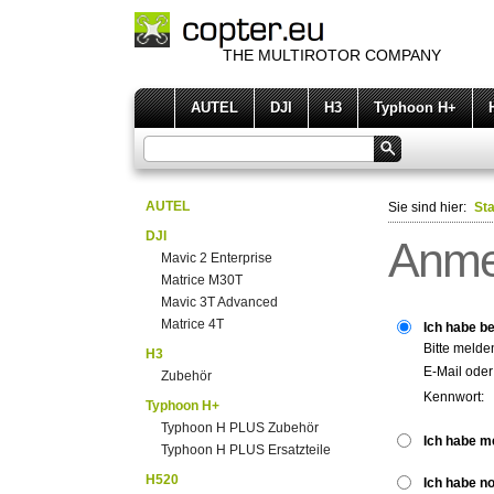
THE MULTIROTOR COMPANY
AUTEL
DJI
H3
Typhoon H+
AUTEL
Sie sind hier:
Sta
DJI
Anme
Mavic 2 Enterprise
Matrice M30T
Mavic 3T Advanced
Matrice 4T
Ich habe be
Bitte melde
H3
E-Mail ode
Zubehör
Kennwort:
Typhoon H+
Typhoon H PLUS Zubehör
Ich habe m
Typhoon H PLUS Ersatzteile
H520
Ich habe n