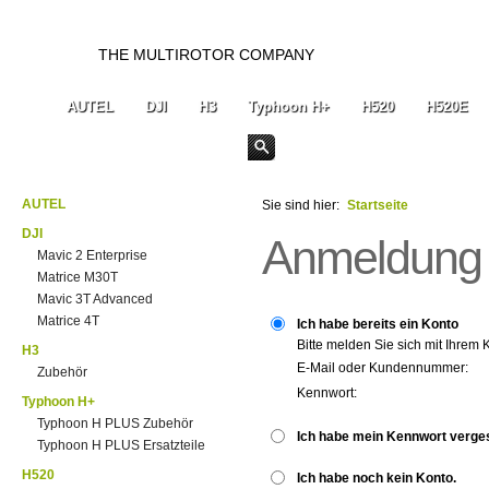
THE MULTIROTOR COMPANY
AUTEL
DJI
H3
Typhoon H+
H520
H520E
AUTEL
Sie sind hier:
Startseite
DJI
Anmeldung
Mavic 2 Enterprise
Matrice M30T
Mavic 3T Advanced
Matrice 4T
Ich habe bereits ein Konto
Bitte melden Sie sich mit Ihrem 
H3
E-Mail oder Kundennummer:
Zubehör
Kennwort:
Typhoon H+
Typhoon H PLUS Zubehör
Ich habe mein Kennwort verge
Typhoon H PLUS Ersatzteile
H520
Ich habe noch kein Konto.