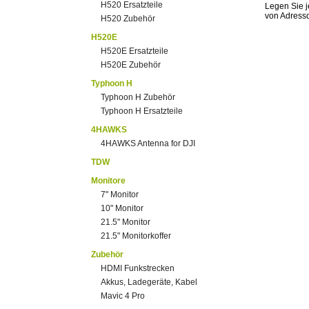
H520 Ersatzteile
Legen Sie j
von Adress
H520 Zubehör
H520E
H520E Ersatzteile
H520E Zubehör
Typhoon H
Typhoon H Zubehör
Typhoon H Ersatzteile
4HAWKS
4HAWKS Antenna for DJI
TDW
Monitore
7" Monitor
10" Monitor
21.5" Monitor
21.5" Monitorkoffer
Zubehör
HDMI Funkstrecken
Akkus, Ladegeräte, Kabel
Mavic 4 Pro