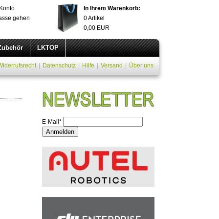
Konto
In Ihrem Warenkorb:
asse gehen
0
Artikel
0,00
EUR
Zubehör
LKTOP
Widerrufsrecht
|
Datenschutz
|
Hilfe
|
Versand
|
Über uns
E-Mail*
Anmelden