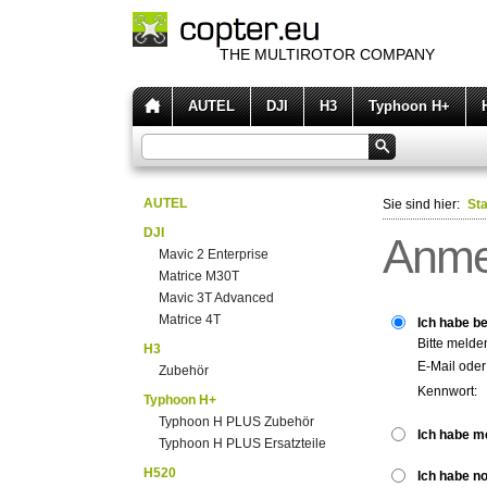
THE MULTIROTOR COMPANY
AUTEL
DJI
H3
Typhoon H+
AUTEL
Sie sind hier:
Sta
DJI
Anme
Mavic 2 Enterprise
Matrice M30T
Mavic 3T Advanced
Matrice 4T
Ich habe be
Bitte melde
H3
E-Mail ode
Zubehör
Kennwort:
Typhoon H+
Typhoon H PLUS Zubehör
Ich habe m
Typhoon H PLUS Ersatzteile
H520
Ich habe n