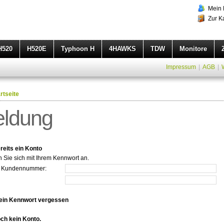
Mein 
Zur K
H520
H520E
Typhoon H
4HAWKS
TDW
Monitore
Impressum
|
AGB
|
rtseite
ldung
reits ein Konto
n Sie sich mit Ihrem Kennwort an.
r Kundennummer:
ein Kennwort vergessen
och kein Konto.