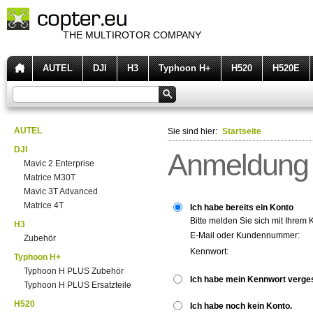
THE MULTIROTOR COMPANY
AUTEL
DJI
H3
Typhoon H+
H520
H520E
AUTEL
Sie sind hier:
Startseite
DJI
Anmeldung
Mavic 2 Enterprise
Matrice M30T
Mavic 3T Advanced
Matrice 4T
Ich habe bereits ein Konto
Bitte melden Sie sich mit Ihrem 
H3
E-Mail oder Kundennummer:
Zubehör
Kennwort:
Typhoon H+
Typhoon H PLUS Zubehör
Ich habe mein Kennwort verge
Typhoon H PLUS Ersatzteile
H520
Ich habe noch kein Konto.