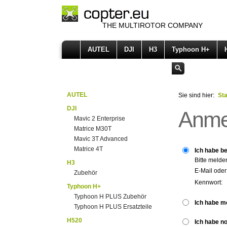
THE MULTIROTOR COMPANY
AUTEL
DJI
H3
Typhoon H+
AUTEL
Sie sind hier:
Sta
DJI
Anme
Mavic 2 Enterprise
Matrice M30T
Mavic 3T Advanced
Matrice 4T
Ich habe be
Bitte melde
H3
E-Mail ode
Zubehör
Kennwort:
Typhoon H+
Typhoon H PLUS Zubehör
Ich habe m
Typhoon H PLUS Ersatzteile
H520
Ich habe n