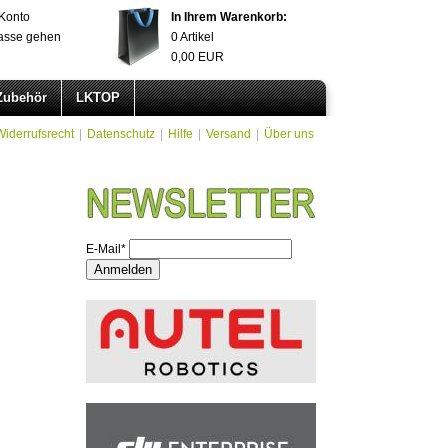
Konto
In Ihrem Warenkorb:
asse gehen
0
Artikel
0,00
EUR
Zubehör
LKTOP
Widerrufsrecht
|
Datenschutz
|
Hilfe
|
Versand
|
Über uns
E-Mail*
Anmelden