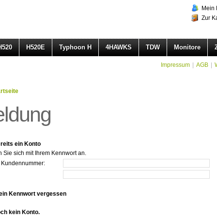
Mein 
Zur K
H520
H520E
Typhoon H
4HAWKS
TDW
Monitore
Impressum
|
AGB
|
rtseite
ldung
reits ein Konto
n Sie sich mit Ihrem Kennwort an.
r Kundennummer:
ein Kennwort vergessen
och kein Konto.