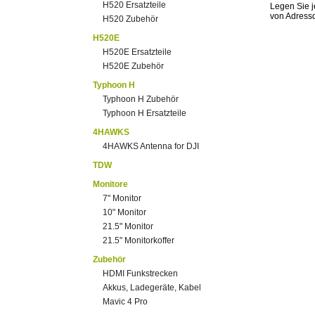
H520 Ersatzteile
Legen Sie j
von Adress
H520 Zubehör
H520E
H520E Ersatzteile
H520E Zubehör
Typhoon H
Typhoon H Zubehör
Typhoon H Ersatzteile
4HAWKS
4HAWKS Antenna for DJI
TDW
Monitore
7" Monitor
10" Monitor
21.5" Monitor
21.5" Monitorkoffer
Zubehör
HDMI Funkstrecken
Akkus, Ladegeräte, Kabel
Mavic 4 Pro