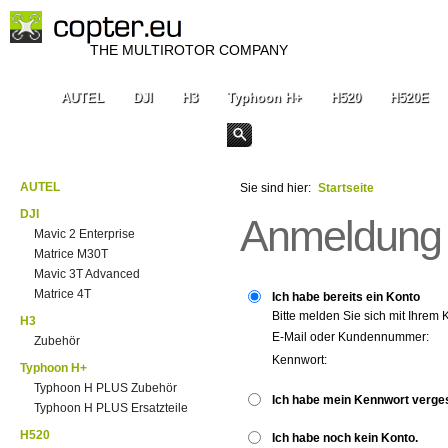
THE MULTIROTOR COMPANY
AUTEL
DJI
H3
Typhoon H+
H520
H520E
AUTEL
Sie sind hier:
Startseite
DJI
Anmeldung
Mavic 2 Enterprise
Matrice M30T
Mavic 3T Advanced
Matrice 4T
Ich habe bereits ein Konto
Bitte melden Sie sich mit Ihrem 
H3
E-Mail oder Kundennummer:
Zubehör
Kennwort:
Typhoon H+
Typhoon H PLUS Zubehör
Ich habe mein Kennwort verge
Typhoon H PLUS Ersatzteile
H520
Ich habe noch kein Konto.