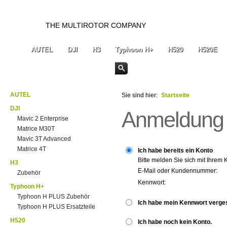
THE MULTIROTOR COMPANY
AUTEL
DJI
H3
Typhoon H+
H520
H520E
AUTEL
Sie sind hier:
Startseite
DJI
Anmeldung
Mavic 2 Enterprise
Matrice M30T
Mavic 3T Advanced
Matrice 4T
Ich habe bereits ein Konto
Bitte melden Sie sich mit Ihrem 
H3
E-Mail oder Kundennummer:
Zubehör
Kennwort:
Typhoon H+
Typhoon H PLUS Zubehör
Ich habe mein Kennwort verge
Typhoon H PLUS Ersatzteile
H520
Ich habe noch kein Konto.